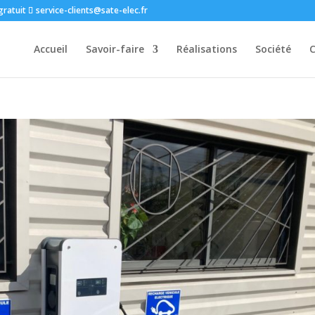
gratuit
service-clients@sate-elec.fr
Accueil
Savoir-faire
Réalisations
Société
C