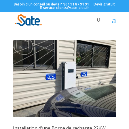
Besoin d'un conseil ou devis ?
04 91 87 91 91
Devis gratuit
service-clients@sate-elec.fr
Installation d’une Borne de recharge 22KW