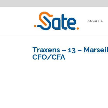
Besoin d'un conseil ou devis ?
04 91 87 91 91
Devis 
ACCUEIL
Traxens – 13 – Marsei
CFO/CFA