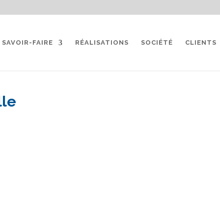
gratuit
service-clients@sate-elec.fr
SAVOIR-FAIRE
RÉALISATIONS
SOCIÉTÉ
CLIENTS
lle