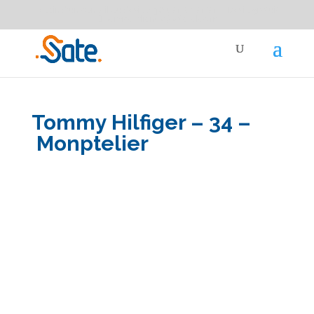
Besoin d'un conseil ou devis ?
04 91 87 91 91
Devis gratuit
service-clients@sate-elec.fr
Tommy Hilfiger – 34 –
Monptelier