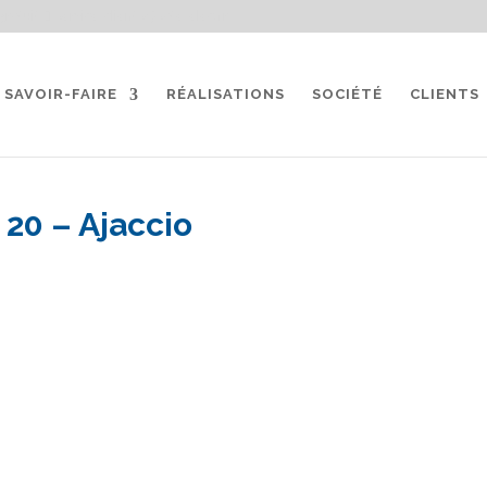
gratuit
service-clients@sate-elec.fr
SAVOIR-FAIRE
RÉALISATIONS
SOCIÉTÉ
CLIENTS
 20 – Ajaccio