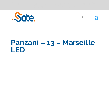
Besoin d'un conseil ou devis ?
04 91 87 91 91
Devis gratuit
service-clients@sate-elec.fr
Panzani – 13 – Marseille
LED