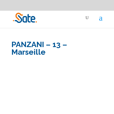
Besoin d'un conseil ou devis ?
04 91 87 91 91
Devis gratuit
service-clients@sate-elec.fr
PANZANI – 13 –
Marseille