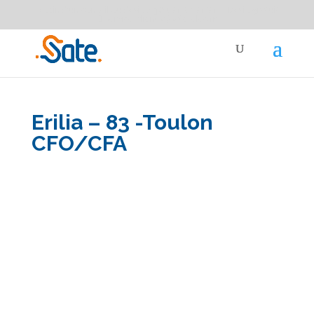
Besoin d'un conseil ou devis ?
04 91 87 91 91
Devis gratuit
service-clients@sate-elec.fr
Erilia – 83 -Toulon
CFO/CFA