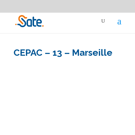
Besoin d'un conseil ou devis ?
04 91 87 91 91
Devis gratuit
service-clients@sate-elec.fr
CEPAC – 13 – Marseille