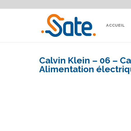
Besoin d'un conseil ou devis ?
04 91 87 91 91
Devis 
ACCUEIL
Calvin Klein – 06 – C
Alimentation électri