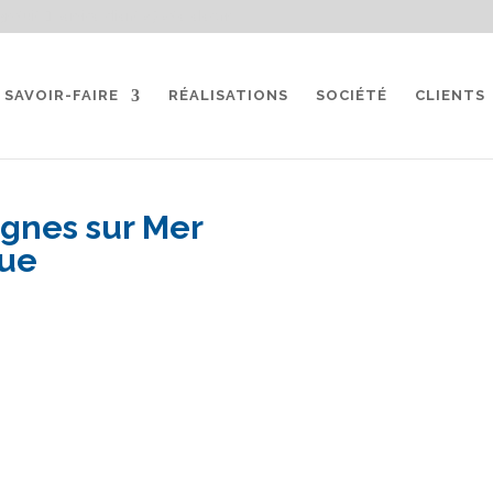
gratuit
service-clients@sate-elec.fr
SAVOIR-FAIRE
RÉALISATIONS
SOCIÉTÉ
CLIENTS
agnes sur Mer
que